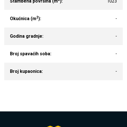
Stambena površina (m
):
1023
2
Okućnica (m
):
-
Godina gradnje:
-
Broj spavaćih soba:
-
Broj kupaonica:
-