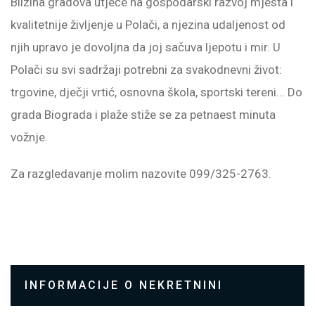
Blizina gradova utječe na gospodarski razvoj mjesta i
kvalitetnije življenje u Polači, a njezina udaljenost od
njih upravo je dovoljna da joj sačuva ljepotu i mir. U
Polači su svi sadržaji potrebni za svakodnevni život:
trgovine, dječji vrtić, osnovna škola, sportski tereni... Do
grada Biograda i plaže stiže se za petnaest minuta
vožnje.
Za razgledavanje molim nazovite 099/325-2763.
INFORMACIJE O NEKRETNINI