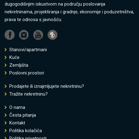
dugogodišnjim iskustvom na području poslovanja
nekretninama, projektiranja i gradnje, ekonomije i poduzetništva,
prava te odnosa s javnošću.
Stanovi/apartmani
Kuće
Zemljišta
Poslovni prostori
Prodajete ili iznajmljujete nekretninu?
Tražite nekretninu?
O nama
Česta pitanja
Kontakt
Politika kolačića
Politika privatnosti