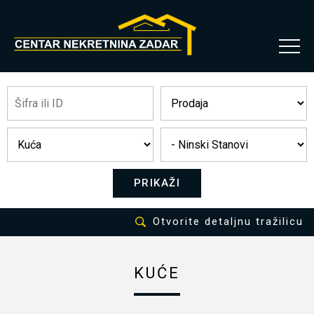
PRIKAŽI
Otvorite detaljnu tražilicu
KUĆE