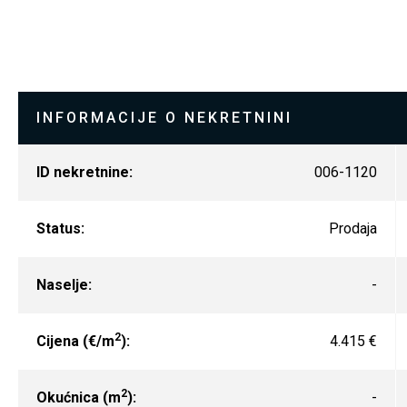
INFORMACIJE O NEKRETNINI
ID nekretnine:
006-1120
Status:
Prodaja
Naselje:
-
2
Cijena (€/m
):
4.415 €
2
Okućnica (m
):
-