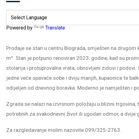
Powered by
Translate
Prodaje se stan u centru Biograda, smješten na drugom 
m². Stan je potpuno renoviran 2023. godine, kad su promi
stolarija i protuprovalna vrata, obnovljeni zidovi i podov
jedne veće spavaće sobe i dviju manjih, kupaonice te bal
odijeljen od dnevnog boravka. Moderno je namješten i p
Zgrada se nalazi na izvrsnom položaju u blizini trgovina, 
potrebnih za svakodnevni život ili ugodan odmor, a dvije
Za razgledavanje molim nazovite 099/325-2763.