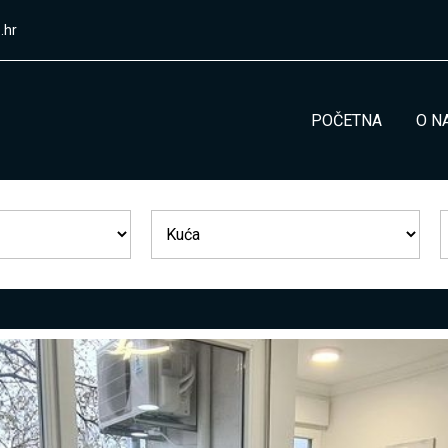
.hr
POČETNA
O N