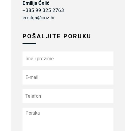
Emilija Ćelić
+385 99 325 2763
emilija@cnz.hr
POŠALJITE PORUKU