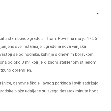
katu stambene zgrade s liftom. Površina mu je 47,56
jenjene sve instalacije, ugrađena nova vanjska
i. Sastoji se od hodnika, kuhinje s dnevnim boravkom,
kona od oko 3 m² koji je kliznom staklenom stijenom
otpuno opremljen.
tržnice, osnovne škole, javnog parkinga i svih sadržaja
 gradske plaže udaljene su svega desetak minuta hoda.