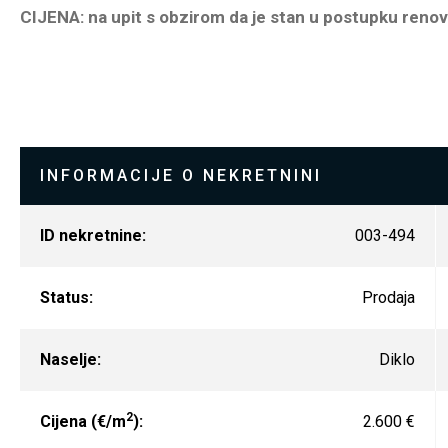
CIJENA: na upit s obzirom da je stan u postupku renov
INFORMACIJE O NEKRETNINI
ID nekretnine:
003-494
Status:
Prodaja
Naselje:
Diklo
2
Cijena (€/m
):
2.600 €