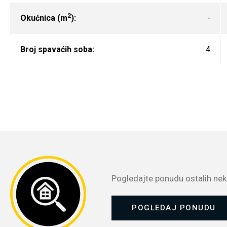
2
Okućnica (m
):
-
Broj spavaćih soba:
4
Pogledajte ponudu ostalih nekr
POGLEDAJ PONUDU