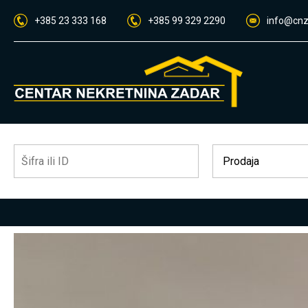
+385 23 333 168
+385 99 329 2290
info@cnz