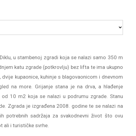
 Diklu, u stambenoj zgradi koja se nalazi samo 350 m
dnjem katu zgrade (potkrovlju) bez lifta te ima ukupno
e, dvije kupaonice, kuhinje s blagovaonicom i dnevnom
led na more. Grijanje stana je na drva, a hlađenje
ca od 10 m2 koja se nalazi u podrumu zgrade. Stanu
ade. Zgrada je izgrađena 2008. godine te se nalazi na
vih potrebnih sadržaja za svakodnevni život što ovu
ali i turističke svrhe.