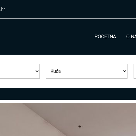
.hr
POČETNA
O N