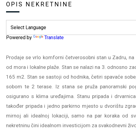
OPIS NEKRETNINE
Powered by
Translate
Prodaje se vrlo komforni četverosobni stan u Zadru, na
od mora i lokalne plaže. Stan se nalazi na 3. odnosno za
165 m2. Stan se sastoji od hodnika, četiri spavaće sob
sobom te 2 terase. Iz stana se pruža panoramski pog
osigurano s klima uređajima. Stanu pripada i drvarni
također pripada i jedno parkirno mjesto u dvorištu zgr
mirnoj ali idealnoj lokaciji, samo na par koraka od s
nekretninu čini idealnom investicijom za svakodnevni život 