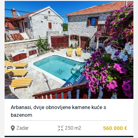
Arbanasi, dvije obnovljene kamene kuće s
bazenom
560.000 €
Zadar
250 m2