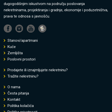
dugogodišnjim iskustvom na području poslovanja
nekretninama, projektiranja i gradnje, ekonomije i poduzetništva,
prava te odnosa s javnošću.
Stanovi/apartmani
Kuće
Zemljišta
Poslovni prostori
Prodajete ili iznajmljujete nekretninu?
Tražite nekretninu?
O nama
Česta pitanja
Kontakt
Politika kolačića
Politika privatnosti