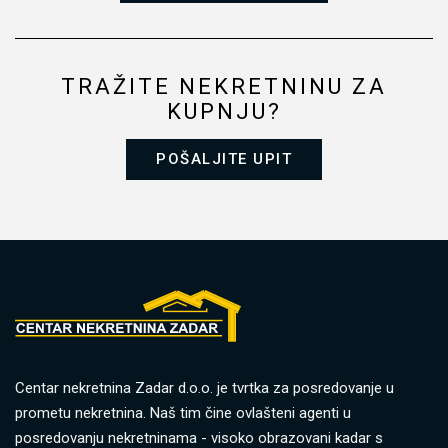
TRAŽITE NEKRETNINU ZA
KUPNJU?
POŠALJITE UPIT
Centar nekretnina Zadar d.o.o. je tvrtka za posredovanje u
prometu nekretnina. Naš tim čine ovlašteni agenti u
posredovanju nekretninama - visoko obrazovani kadar s