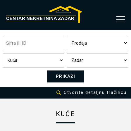
PRIKAŽI
Otvorite detaljnu tražilicu
KUĆE