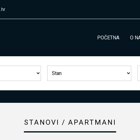
.hr
POČETNA
O N
STANOVI / APARTMANI