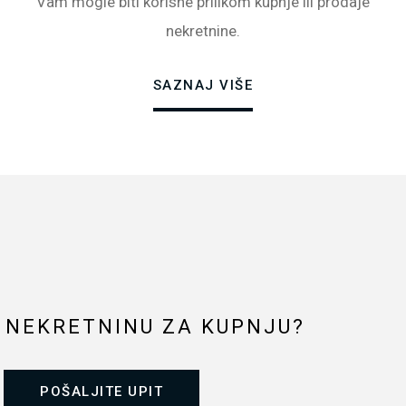
Vam mogle biti korisne prilikom kupnje ili prodaje
nekretnine.
SAZNAJ VIŠE
 NEKRETNINU ZA KUPNJU?
POŠALJITE UPIT