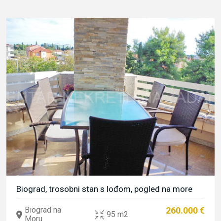
Biograd, trosobni stan s lođom, pogled na more
Biograd na
260.000 €
95 m2
Moru