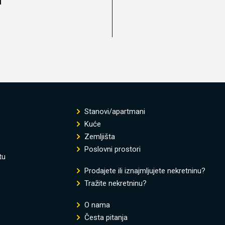
Stanovi/apartmani
Kuće
Zemljišta
Poslovni prostori
tu
Prodajete ili iznajmljujete nekretninu?
Tražite nekretninu?
O nama
Česta pitanja