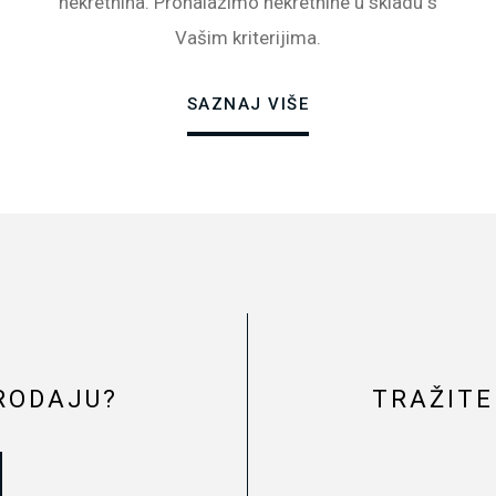
nekretnina. Pronalazimo nekretnine u skladu s
Vašim kriterijima.
SAZNAJ VIŠE
RODAJU?
TRAŽITE