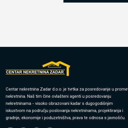
Centar nekretnina Zadar d.o.o. je tvrtka za posredovanje u prome
nekretnina. Naš tim čine ovlašteni agenti u posredovanju
nekretninama - visoko obrazovani kadar s dugogodišnjim
iskustvom na području poslovanja nekretninama, projektiranja i
gradnje, ekonomije i poduzetništva, prava te odnosa s javnošću.